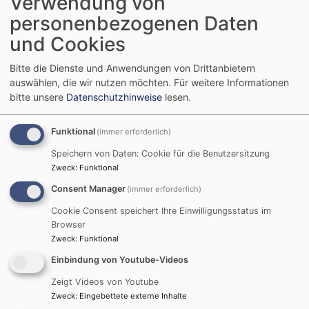
Verwendung von
den Eintritt für sich bewusst vollziehen können: mit
personenbezogenen Daten
einem kurzen Segen zum Abschluss des Gesprächs,
und Cookies
mit dem Besuch eines Gottesdienstes und der
Teilnahme an der Abendmahlsfeier, oder auch ganz
Bitte die Dienste und Anwendungen von Drittanbietern
öffentlich mit einer Segnung in einem Gottesdienst.
auswählen, die wir nutzen möchten.
Für weitere Informationen
Welche Möglichkeit für Sie passend ist, klären wir
bitte unsere
Datenschutzhinweise
lesen.
gemeinsam in dem Gespräch.
Funktional
(immer erforderlich)
Speichern von Daten: Cookie für die Benutzersitzung
Was, wenn ich nicht getauft bin?
Zweck
:
Funktional
Voraussetzung für die Aufnahme in die evangelische
Consent Manager
(immer erforderlich)
Kirche ist die christliche Taufe (evangelisch, katholisch,
Cookie Consent speichert Ihre Einwilligungsstatus im
orthodox). Wenn Sie noch nicht getauft sind, klären wir
Browser
im Gespräch wie und in welchem Rahmen die Taufe
Zweck
:
Funktional
stattfinden soll.
Einbindung von Youtube-Videos
Zeigt Videos von Youtube
Zweck
:
Eingebettete externe Inhalte
Was, wenn ich bislang einer anderen christlichen