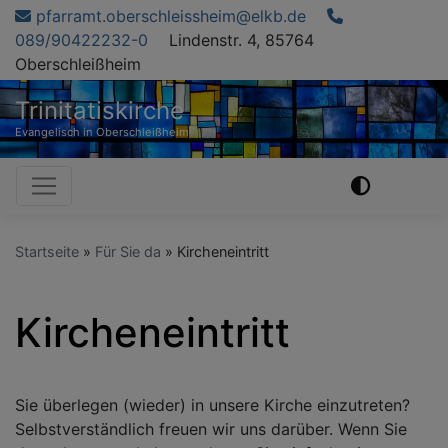
Direkt
pfarramt.oberschleissheim@elkb.de
zum
089/90422232-0
Lindenstr. 4, 85764
Inhalt
Oberschleißheim
Trinitatiskirche
Evangelisch in Oberschleißheim
Hauptnavigation
Startseite
Für Sie da
Kircheneintritt
Kircheneintritt
Sie überlegen (wieder) in unsere Kirche einzutreten?
Selbstverständlich freuen wir uns darüber. Wenn Sie