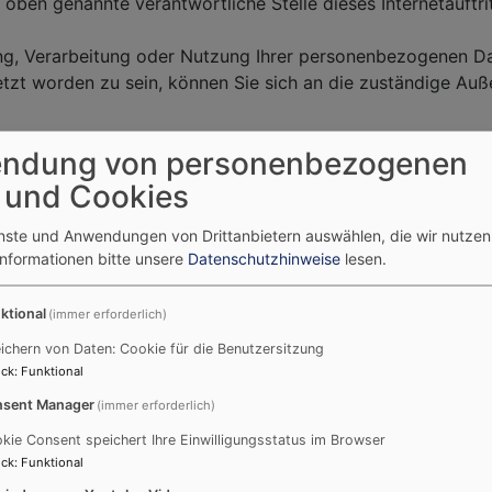
 oben genannte verantwortliche Stelle dieses Internetauftri
bung, Verarbeitung oder Nutzung Ihrer personenbezogenen D
letzt worden zu sein, können Sie sich an die zuständige Au
ndung von personenbezogenen
vangelischen Kirche in Deutschland
 und Cookies
d des BfD-EKD
enste und Anwendungen von Drittanbietern auswählen, die wir nutze
Informationen bitte unsere
Datenschutzhinweise
lesen.
ktional
(immer erforderlich)
ichern von Daten: Cookie für die Benutzersitzung
atenschutz
ck
:
Funktional
hengemeinde (auch bei dieser Homepage) wenden Sie sich b
sent Manager
(immer erforderlich)
kie Consent speichert Ihre Einwilligungsstatus im Browser
ck
:
Funktional