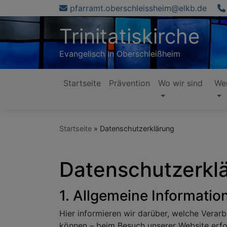
Direkt
pfarramt.oberschleissheim@elkb.de
zum
Trinitatiskirche
Inhalt
Evangelisch in Oberschleißheim
Startseite
Prävention
Wo wir sind
Wer
Hauptnavigation
Startseite
Datenschutzerklärung
Datenschutzerkl
1. Allgemeine Informati
Hier informieren wir darüber, welche Verarb
können – beim Besuch unserer Website erfo