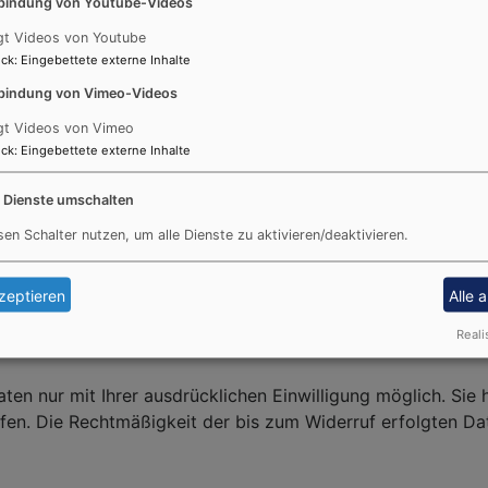
bindung von Youtube-Videos
gt Videos von Youtube
ck
:
Eingebettete externe Inhalte
bindung von Vimeo-Videos
tragten für den Datenschutz (statt Peter Buck):
gt Videos von Vimeo
ck
:
Eingebettete externe Inhalte
e Dienste umschalten
sen Schalter nutzen, um alle Dienste zu aktivieren/deaktivieren.
zeptieren
Alle 
Reali
r Daten nur mit Ihrer ausdrücklichen Einwilligung möglich. 
rufen. Die Rechtmäßigkeit der bis zum Widerruf erfolgten D