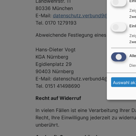
Landwehrstr. 11
Ein
80336 München
Zei
E-Mail:
datenschutz.verbund9@elkb.de
Zwe
Tel. 0170 1279193
Ein
Abweichende Festlegung eines örtlich Beauf
Zei
Zwe
Hans-Dieter Vogt
All
KGA Nürnberg
Egidienplatz 29
Die
90403 Nürnberg
E-Mail: datenschutz.verbund4@elkb.de
Auswahl ak
Tel. 0151 41498690
Recht auf Widerruf
In vielen Fällen ist eine Verarbeitung Ihre
Recht, Ihre Einwilligung jederzeit zu wider
unberührt.