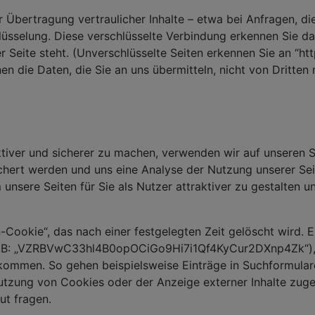
Übertragung vertraulicher Inhalte – etwa bei Anfragen, die
lüsselung. Diese verschlüsselte Verbindung erkennen Sie da
 Seite steht. (Unverschlüsselte Seiten erkennen Sie an “htt
nen die Daten, die Sie an uns übermitteln, nicht von Dritten
tiver und sicherer zu machen, verwenden wir auf unseren S
chert werden und uns eine Analyse der Nutzung unserer Sei
unsere Seiten für Sie als Nutzer attraktiver zu gestalten 
-Cookie“, das nach einer festgelegten Zeit gelöscht wird. E
z.B: „VZRBVwC33hl4B0opOCiGo9Hi7i1Qf4KyCur2DXnp4Zk“), üb
ommen. So gehen beispielsweise Einträge in Suchformularen
r Nutzung von Cookies oder der Anzeige externer Inhalte zu
ut fragen.