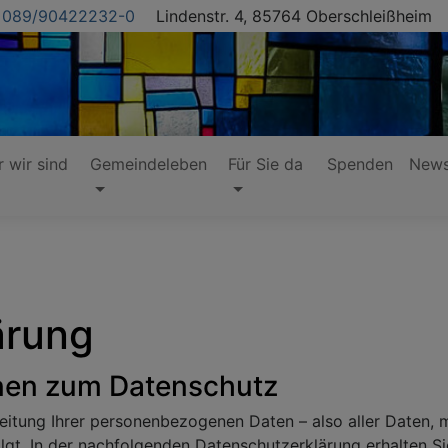
089/90422232-0
Lindenstr. 4, 85764 Oberschleißheim
 wir sind
Gemeindeleben
Für Sie da
Spenden
News
ärung
onen zum Datenschutz
eitung Ihrer personenbezogenen Daten – also aller Daten, m
lgt. In der nachfolgenden Datenschutzerklärung erhalten S