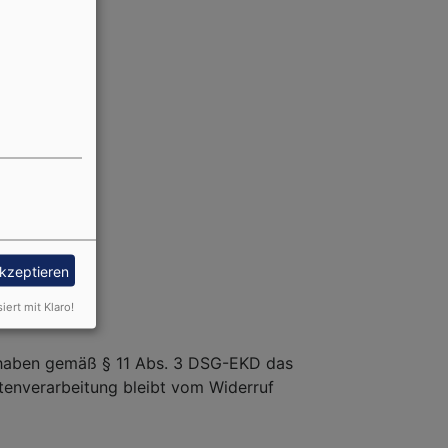
akzeptieren
siert mit Klaro!
Sie haben gemäß § 11 Abs. 3 DSG-EKD das
atenverarbeitung bleibt vom Widerruf